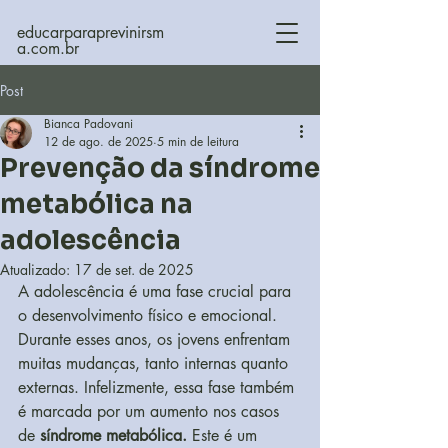
educarparaprevinirsm
a.com.br
Post
Bianca Padovani
12 de ago. de 2025
5 min de leitura
Prevenção da síndrome
metabólica na
adolescência
Atualizado:
17 de set. de 2025
A adolescência é uma fase crucial para 
o desenvolvimento físico e emocional. 
Durante esses anos, os jovens enfrentam 
muitas mudanças, tanto internas quanto 
externas. Infelizmente, essa fase também 
é marcada por um aumento nos casos 
de 
síndrome metabólica.
 Este é um 